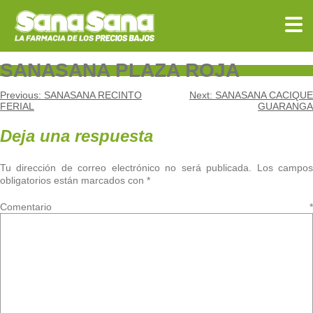
Skip
to
content
SANASANA PLAZA ROJA
Navegación
Previous:
SANASANA RECINTO
Next:
SANASANA CACIQUE
FERIAL
GUARANGA
de
Deja una respuesta
entradas
Tu dirección de correo electrónico no será publicada.
Los campo
obligatorios están marcados con
*
Comentario
*