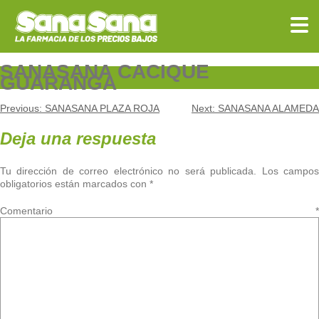
Skip
to
content
SANASANA CACIQUE
GUARANGA
Navegación
Previous:
SANASANA PLAZA ROJA
Next:
SANASANA ALAMEDA
de
Deja una respuesta
entradas
Tu dirección de correo electrónico no será publicada.
Los campo
obligatorios están marcados con
*
Comentario
*