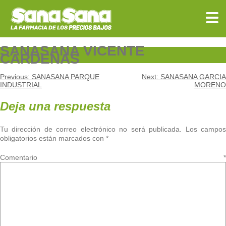
Skip
to
content
SANASANA VICENTE
CARDENAS
Navegación
Previous:
SANASANA PARQUE
Next:
SANASANA GARCIA
INDUSTRIAL
MORENO
de
Deja una respuesta
entradas
Tu dirección de correo electrónico no será publicada.
Los campo
obligatorios están marcados con
*
Comentario
*