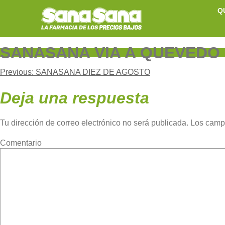
Skip
Q
to
content
SANASANA VIA A QUEVEDO
Navegación
Previous:
SANASANA DIEZ DE AGOSTO
Deja una respuesta
de
Tu dirección de correo electrónico no será publicada.
Los camp
entradas
Com