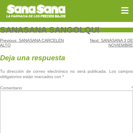
Skip
to
content
SANASANA SANGOLQUI
Navegación
Previous:
SANASANA CARCELEN
Next:
SANASANA 3 DE
ALTO
NOVIEMBRE
de
Deja una respuesta
entradas
Tu dirección de correo electrónico no será publicada.
Los campo
obligatorios están marcados con
*
Comentario
*