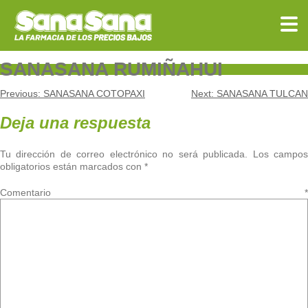
Skip
to
content
SANASANA RUMIÑAHUI
Navegación
Previous:
SANASANA COTOPAXI
Next:
SANASANA TULCAN
de
Deja una respuesta
entradas
Tu dirección de correo electrónico no será publicada.
Los campo
obligatorios están marcados con
*
Comentario
*