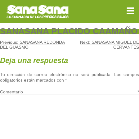
Skip
to
content
SANASANA PLACIDO CAAMAÑO
Navegación
Previous:
SANASANA REDONDA
Next:
SANASANA MIGUEL DE
DEL GUASMO
CERVANTES
de
Deja una respuesta
entradas
Tu dirección de correo electrónico no será publicada.
Los campo
obligatorios están marcados con
*
Comentario
*