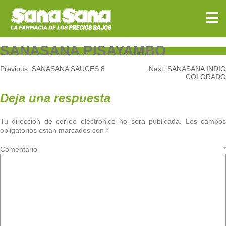
Skip
to
content
SANASANA PISAYAMBO
Navegación
Previous:
SANASANA SAUCES 8
Next:
SANASANA INDIO
COLORADO
de
Deja una respuesta
entradas
Tu dirección de correo electrónico no será publicada.
Los campo
obligatorios están marcados con
*
Comentario
*