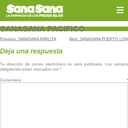
Skip
to
content
SANASANA PACIFICO
Navegación
Previous:
SANASANA KARLITA
Next:
SANASANA PUERTO LISA
de
Deja una respuesta
entradas
Tu dirección de correo electrónico no será publicada.
Los campo
obligatorios están marcados con
*
Comentario
*