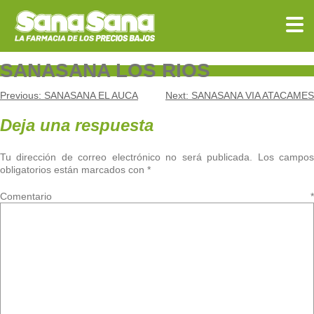
Skip
to
content
SANASANA LOS RIOS
Navegación
Previous:
SANASANA EL AUCA
Next:
SANASANA VIA ATACAMES
de
Deja una respuesta
entradas
Tu dirección de correo electrónico no será publicada.
Los campo
obligatorios están marcados con
*
Comentario
*