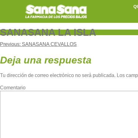
Skip
Q
to
content
SANASANA LA ISLA
Navegación
Previous:
SANASANA CEVALLOS
Deja una respuesta
de
Tu dirección de correo electrónico no será publicada.
Los camp
entradas
Com