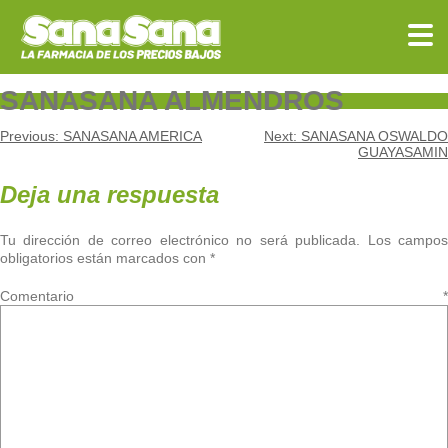
Skip
to
content
SANASANA ALMENDROS
Navegación
Previous:
SANASANA AMERICA
Next:
SANASANA OSWALDO
GUAYASAMIN
de
Deja una respuesta
entradas
Tu dirección de correo electrónico no será publicada.
Los campo
obligatorios están marcados con
*
Comentario
*