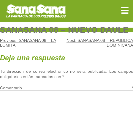
Skip
to
content
SANASANA 08 – NUEVO DAULE
Navegación
Previous:
SANASANA 08 – LA
Next:
SANASANA 08 – REPUBLICA
LOMITA
DOMINICANA
de
Deja una respuesta
entradas
Tu dirección de correo electrónico no será publicada.
Los campo
obligatorios están marcados con
*
Comentario
*