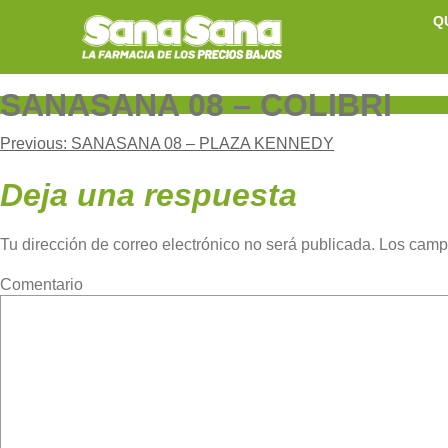
Skip
Q
to
content
SANASANA 08 – COLIBRI
Navegación
Previous:
SANASANA 08 – PLAZA KENNEDY
Deja una respuesta
de
Tu dirección de correo electrónico no será publicada.
Los camp
entradas
Com