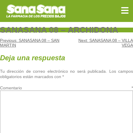
Skip
to
content
SANASANA 08 – ARCHIDONA
Navegación
Previous:
SANASANA 08 – SAN
Next:
SANASANA 08 – VILLA
MARTIN
VEGA
de
Deja una respuesta
entradas
Tu dirección de correo electrónico no será publicada.
Los campo
obligatorios están marcados con
*
Comentario
*