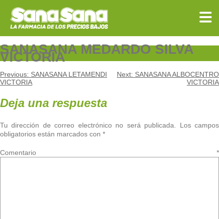
Skip
to
content
SANASANA MEDARDO SILVA
VICTORIA
Navegación
Previous:
SANASANA LETAMENDI
Next:
SANASANA ALBOCENTRO
VICTORIA
VICTORIA
de
Deja una respuesta
entradas
Tu dirección de correo electrónico no será publicada.
Los campo
obligatorios están marcados con
*
Comentario
*