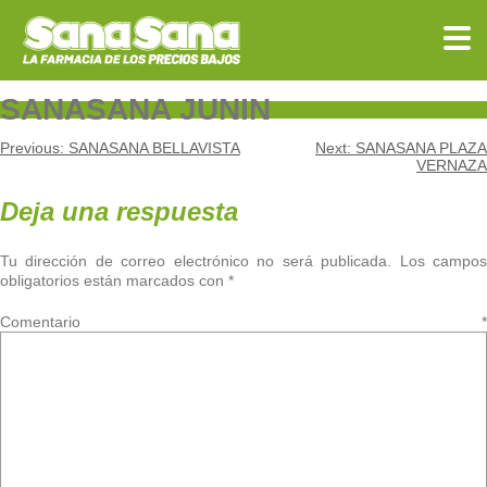
Skip
to
content
SANASANA JUNIN
Navegación
Previous:
SANASANA BELLAVISTA
Next:
SANASANA PLAZA
VERNAZA
de
Deja una respuesta
entradas
Tu dirección de correo electrónico no será publicada.
Los campo
obligatorios están marcados con
*
Comentario
*