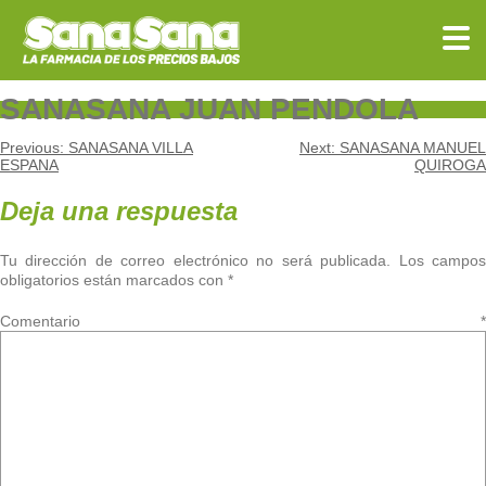
Skip
to
content
SANASANA JUAN PENDOLA
Navegación
Previous:
SANASANA VILLA
Next:
SANASANA MANUEL
ESPANA
QUIROGA
de
Deja una respuesta
entradas
Tu dirección de correo electrónico no será publicada.
Los campo
obligatorios están marcados con
*
Comentario
*