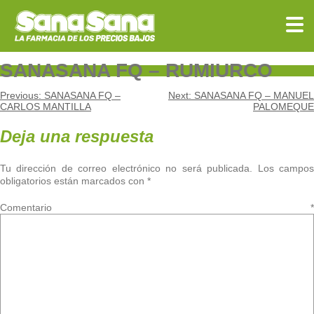
Skip
to
content
SANASANA FQ – RUMIURCO
Navegación
Previous:
SANASANA FQ –
Next:
SANASANA FQ – MANUEL
CARLOS MANTILLA
PALOMEQUE
de
Deja una respuesta
entradas
Tu dirección de correo electrónico no será publicada.
Los campo
obligatorios están marcados con
*
Comentario
*