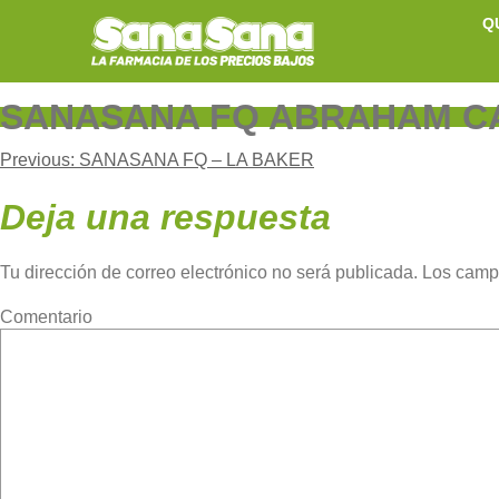
Skip
Q
to
content
SANASANA FQ ABRAHAM C
Navegación
Previous:
SANASANA FQ – LA BAKER
Deja una respuesta
de
Tu dirección de correo electrónico no será publicada.
Los camp
entradas
Com