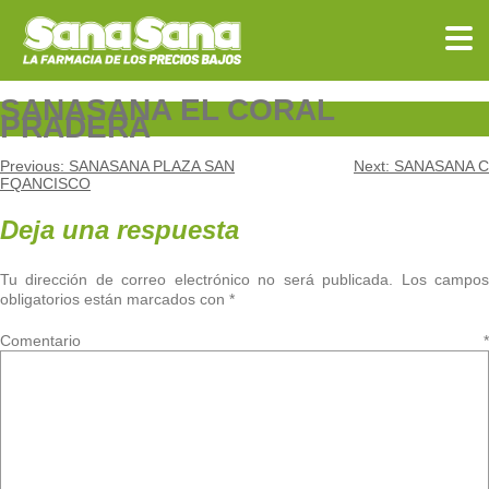
Skip
to
content
SANASANA EL CORAL
PRADERA
Navegación
Previous:
SANASANA PLAZA SAN
Next:
SANASANA C
FQANCISCO
de
Deja una respuesta
entradas
Tu dirección de correo electrónico no será publicada.
Los campo
obligatorios están marcados con
*
Comentario
*