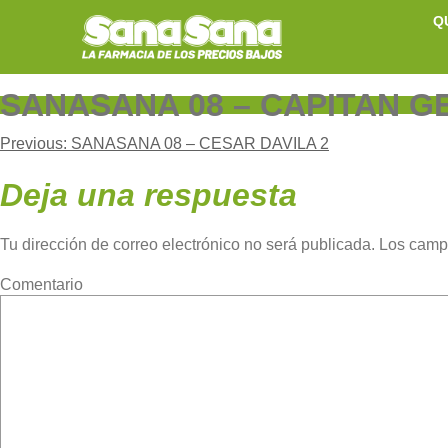
Skip
Q
to
content
SANASANA 08 – CAPITAN G
Navegación
Previous:
SANASANA 08 – CESAR DAVILA 2
Deja una respuesta
de
Tu dirección de correo electrónico no será publicada.
Los camp
entradas
Com